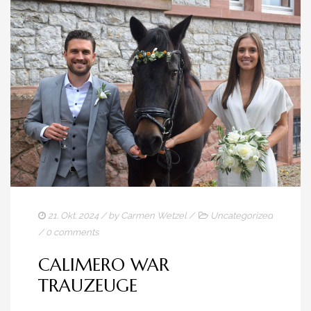
21. Okt. 2024
/ by
Carmen Wetzel
/
Uncategorized
/
0 comments
CALIMERO WAR
TRAUZEUGE