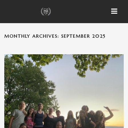
MONTHLY ARCHIVES: SEPTEMBER 2025
HOME
NEWS
EVENTS
PFERDE
ANGEBOTE & AKTIVITÄTEN
PREISE
SATZUNGEN
KONTAKT