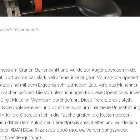
rized
/
0 comments
inness am Grauen Star erkrankt und wurde zur Augenoperation in die
. Dort wurde das stark betroffene linke Auge in Vollnarkose operiert.
 Ärzte sind mit dem Ergebnis sehr zufrieden. Bald wird das Münchner
ien machen können. Die Voruntersuchungen für diese Operation wurde
 Birgit Müller in Weinheim durchgeführt. Diese Tierarztpraxis stellt
r Facebook-Seite vor und bittet hier auch um finanzielle Unterstützun
 für die Operation tief in die Tasche greifen, die Kosten werden
ch daher dem Aufruf der Tierarztpraxis anschließen und würde sich
reuen (IBAN DE55 6729 1700 0008 5101 05, Verwendungszweck:
mit Spendenquittung).