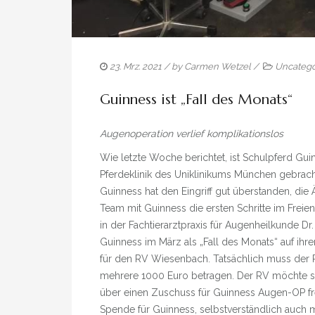
23. Mrz. 2021
/ by
Carmen Wetzel
/
Uncatego
Guinness ist „Fall des Monats“
Augenoperation verlief komplikationslos
Wie letzte Woche berichtet, ist Schulpferd Gu
Pferdeklinik des Uniklinikums München gebracht
Guinness hat den Eingriff gut überstanden, die
Team mit Guinness die ersten Schritte im Fre
in der Fachtierarztpraxis für Augenheilkunde Dr.
Guinness im März als „Fall des Monats“ auf ihre
für den RV Wiesenbach. Tatsächlich muss der RV
mehrere 1000 Euro betragen. Der RV möchte si
über einen Zuschuss für Guinness Augen-OP f
Spende für Guinness, selbstverständlich auch 