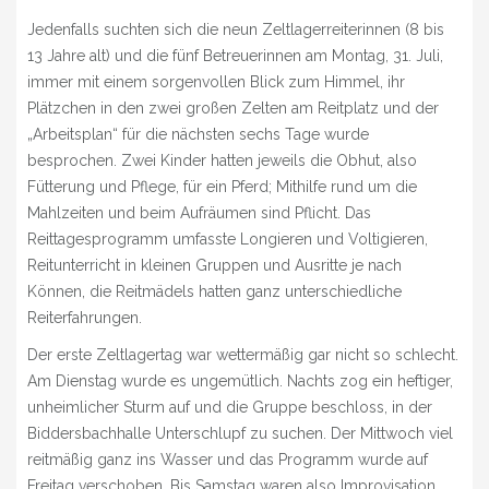
Jedenfalls suchten sich die neun Zeltlagerreiterinnen (8 bis
13 Jahre alt) und die fünf Betreuerinnen am Montag, 31. Juli,
immer mit einem sorgenvollen Blick zum Himmel, ihr
Plätzchen in den zwei großen Zelten am Reitplatz und der
„Arbeitsplan“ für die nächsten sechs Tage wurde
besprochen. Zwei Kinder hatten jeweils die Obhut, also
Fütterung und Pflege, für ein Pferd; Mithilfe rund um die
Mahlzeiten und beim Aufräumen sind Pflicht. Das
Reittagesprogramm umfasste Longieren und Voltigieren,
Reitunterricht in kleinen Gruppen und Ausritte je nach
Können, die Reitmädels hatten ganz unterschiedliche
Reiterfahrungen.
Der erste Zeltlagertag war wettermäßig gar nicht so schlecht.
Am Dienstag wurde es ungemütlich. Nachts zog ein heftiger,
unheimlicher Sturm auf und die Gruppe beschloss, in der
Biddersbachhalle Unterschlupf zu suchen. Der Mittwoch viel
reitmäßig ganz ins Wasser und das Programm wurde auf
Freitag verschoben. Bis Samstag waren also Improvisation