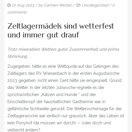
IMPRESSUM
27. Aug. 2023
/ by
Carmen Wetzel
/
Uncategorized
/
0
comments
Zeltlagermädels sind wetterfest
und immer gut drauf
Trotz miserablen Wetters guter Zusammenhalt und prima
Stimmung
Zugegeben, hätte es eine Wettquote auf das Gelingen des
Zeltlagers des RV Wiesenbach in der ersten Augustwoche
2023 gegeben, nicht einen Cent hätte sie eingespielt. Grund:
das Wetter. In der letzten Juliwoche regnete es die
sprichwörtlichen „Katzen und Hunde “ und der
Einschaltknopf der haushaltlichen Gastherme war in
gefährliche Sichtweite gerückt. Die Wettervorhersage für die
Zeltlagerwoche war einfach nur grauslich. Aber das Leben ist
kein Ponyhof (da müssen wir durch) — oder doch und
vielleicht anders?