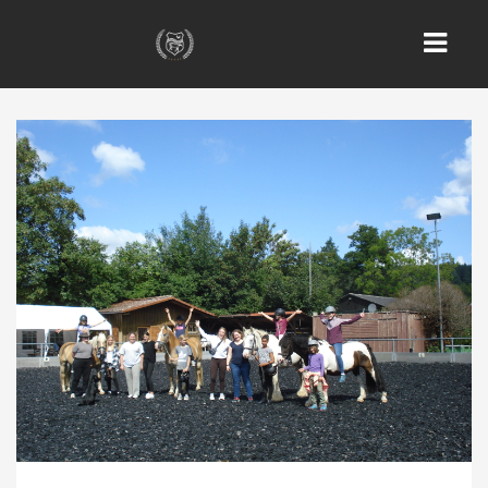
HOME
NEWS
EVENTS
PFERDE
ANGEBOTE & AKTIVITÄTEN
PREISE
SATZUNGEN
KONTAKT