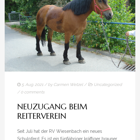
5. Aug. 2021
/ by
Carmen Wetzel
/
Uncategorized
/
0 comments
NEUZUGANG BEIM
REITERVEREIN
Seit Juli hat der RV Wiesenbach ein neues
Schulpferd. Es ist ein fünfjähriger kräftiger brauner