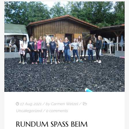
17. Aug. 2021
/ by
Carmen Wetzel
/
Uncategorized
/
0 comments
RUNDUM SPASS BEIM Z